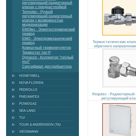
регулирующий радиаторный
клапан с преднастройкой
Termotec - Ручной
регулирующий радиаторный
клапан с возможностью
модернизации
EMOtec - Электротермический
привод
EMO - Электромеханический
Термостатические кла
привод
обратного направления
Комнатный терморегулятор
Термостат тип P
Dynacon - Коллектор "теплый
пол"
Сертификат дистрибьютора
HONEYWELL
NOVA FLORIDA
PEDROLLO
Regutec - Радиаторный 
PNEUMATEX
регулирующий кла
POWOGAZ
SEA-LAND
TLV
TOUR & ANDERSSON (TA)
VIESSMANN