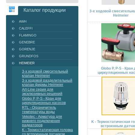
Каталог продукции
3-x ходовой смесительн
Heimeier
AWH
CALEFFI
FLAMINGO
GENEBRE
GORENJE
GRUNDFOS
HEIMEIER
Globo P, P-S - Кран
3-x ходовой смесительный
циркуляционных на
клапан Heimeier
3-x ходовой разделительный
клапан фирмы Heimeier
Art-Line серия для
эксклюзивных решений
Globo P, P-S - Кран для
циркуляционных насосов
RTL - Ограничитель
температуры воды
Vekotec - Арматура для
нижнего подключения
K - Термостатическая г
радиаторов
встроенным датчи
K - Термостатическая головка
со встроенным датчиком