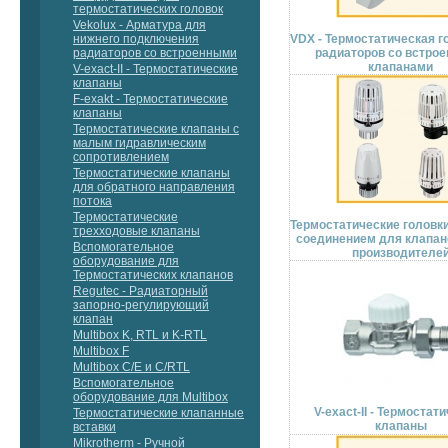
термостатических головок
Vekolux - Арматура для
нижнего подключения
VDX - Термостатическая г
радиаторов со встроенными
радиаторов со встро
клапанами
V-exact-II - Термостатические
клапаны
F-exakt - Термостатические
клапаны
Термостатические клапаны с
малым гидравлическим
сопротивлением
Термостатические клапаны
для обратного направления
потока
Термостатические
Термостатические головк
трехходовые клапаны
соединением для клапан
Вспомогательное
производителе
оборудование для
Термостатических клапанов
Regutec - Радиаторный
запорно-регулирующий
клапан
Multibox K, RTL и K-RTL
Multibox F
Multibox C/E и C/RTL
Вспомогательное
оборудование для Multibox
V-exact-II - Термостат
Термостатические клапанные
клапаны
вставки
Mikrotherm - Ручной