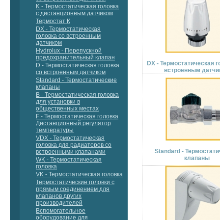
K - Термостатическая головка
с дистанционным датчиком
Термостат К
DX - Термостатическая
головка со встроенным
датчиком
Hydrolux - Перепускной
предохранительный клапан
DX - Термостатическая г
D - Термостатическая головка
встроенным датчи
со встроенным датчиком
Standard - Термостатические
клапаны
B - Термостатическая головка
для установки в
общественных местах
F - Термостатическая головка
Дистанционный регулятор
температуры
VDX - Термостатическая
головка для радиаторов со
Standard - Термостат
встроенными клапанами
клапаны
WK - Термостатическая
головка
VK - Термостатическая головка
Термостатические головки с
прямым соединением для
клапанов других
производителей
Вспомогательное
оборудование для