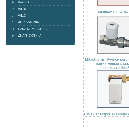
WATTS
WIKA
Multibox C/E и C/
WILO
АВТОМАТИКА
БАКИ МЕМБРАННЫЕ
ДИАГНОСТИКА
Mikrotherm - Ручной рег
радиаторный клап
преднастройко
EMO - Электромеханичес